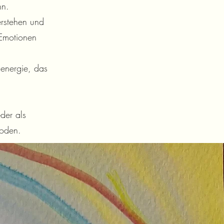
nn.
erstehen und
 Emotionen
senergie, das
der als
hoden.