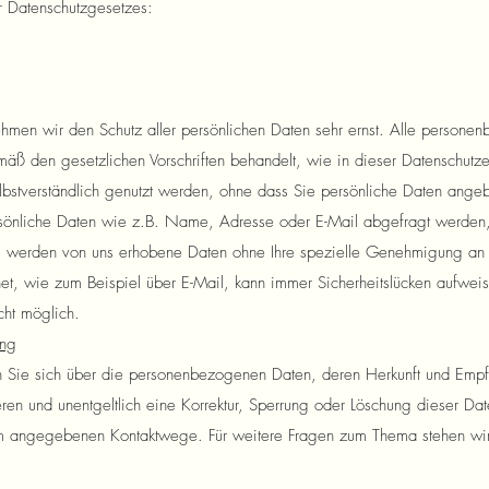
r Datenschutzgesetzes:
hmen wir den Schutz aller persönlichen Daten sehr ernst. Alle persone
äß den gesetzlichen Vorschriften behandelt, wie in dieser Datenschutzer
lbstverständlich genutzt werden, ohne dass Sie persönliche Daten ang
sönliche Daten wie z.B. Name, Adresse oder E-Mail abgefragt werden, w
 werden von uns erhobene Daten ohne Ihre spezielle Genehmigung an 
net, wie zum Beispiel über E-Mail, kann immer Sicherheitslücken aufwei
icht möglich.
ung
n Sie sich über die personenbezogenen Daten, deren Herkunft und Emp
ren und unentgeltlich eine Korrektur, Sperrung oder Löschung dieser Dat
m angegebenen Kontaktwege. Für weitere Fragen zum Thema stehen wir I