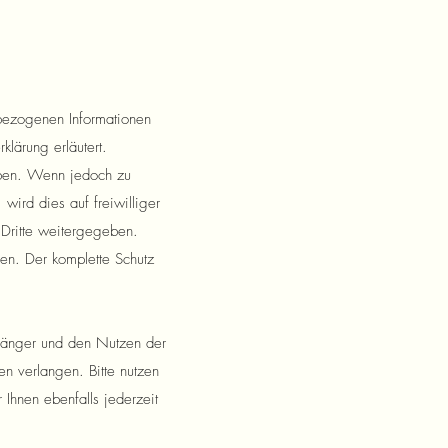
nbezogenen Informationen
klärung erläutert.
eben. Wenn jedoch zu
ird dies auf freiwilliger
Dritte weitergegeben.
sen. Der komplette Schutz
fänger und den Nutzen der
en verlangen. Bitte nutzen
hnen ebenfalls jederzeit