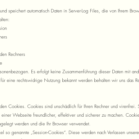
 und speichert automatisch Daten in Server-Log Files, die von Ihrem Brow
lten:
sion
ners
den Rechners
ge
ersonenbezogen. Es erfolgt keine Zusammenführung dieser Daten mit an
e für eine rechtswidrige Nutzung bekannt werden behalten wir uns das R
.
nden Cookies. Cookies sind unschädlich für Ihren Rechner und virenfrei. S
einer Webseite freundlicher, effektiver und sicherer zu machen. Cookie
gelegt werden und die Ihr Browser verwendet.
l so genannte „Session-Cookies“. Diese werden nach Verlassen unserer