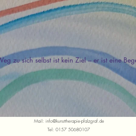
eg zu sich selbst ist kein Ziel – er ist eine B
Mail:
info@kunsttherapie-pfalzgraf.de
Tel: 0157 50680107