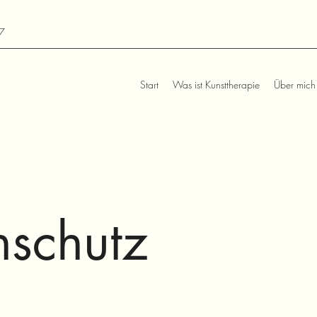
7
Start
Was ist Kunsttherapie
Über mich
nschutz