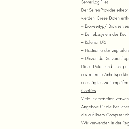
Server-Log-Files
Der Seiten-Provider erhebt
werden. Diese Daten entha
– Browsertyp/ Browserver
– Betriebssystem des Rech
– Referrer URL
– Hostname des zugreifen
– Uhrzeit der Serveranfra
Diese Daten sind nicht p
uns konkrete Anhaltspunkt
nachträglich zu überprüfen
Cookies
Viele Internetseiten verwe
Angebote für die Besucher 
die auf Ihrem Computer ab
Wir verwenden in der Rege